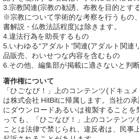
3.宗教関連(宗教の勧誘、布教を目的とす
※宗教について学術的な考察を行うもの、
書解説・仏教法話程度)は除きます。
4.違法行為を助長するもの
5.いわゆる“アダルト”関連(アダルト関
品販売、わいせつな内容を含むもの
6.その他、編集部が掲載に適さないと判
著作権について
「ひごなび！」上のコンテンツ(ドキュメ
は株式会社 HitBitに帰属します。当社
にダウンロードあるいは複製することを
っても、「ひごなび！」上のコンテンツ
ことは法律で禁じられ、違反者は、民事
起訴されることがあります。