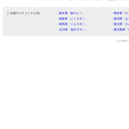
全国のクチコミナビ(R)
・栃木県「栃ナビ！」
・熊本県「ひ
・福島県「ふくラボ！」
・新潟県「な
・群馬県「ぐんラボ！」
・香川県「さ
・石川県「金沢ラボ！」
・鹿児島県「
(C) HitBit