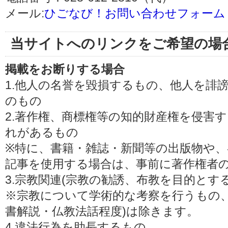
メール:
ひごなび！お問い合わせフォーム
当サイトへのリンクをご希望の場
掲載をお断りする場合
1.他人の名誉を毀損するもの、他人を誹
のもの
2.著作権、商標権等の知的財産権を侵害
れがあるもの
※特に、書籍・雑誌・新聞等の出版物や、
記事を使用する場合は、事前に著作権者
3.宗教関連(宗教の勧誘、布教を目的とす
※宗教について学術的な考察を行うもの、
書解説・仏教法話程度)は除きます。
4.違法行為を助長するもの