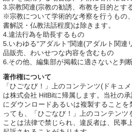
3.宗教関連(宗教の勧誘、布教を目的とす
※宗教について学術的な考察を行うもの、
書解説・仏教法話程度)は除きます。
4.違法行為を助長するもの
5.いわゆる“アダルト”関連(アダルト関
品販売、わいせつな内容を含むもの
6.その他、編集部が掲載に適さないと判
著作権について
「ひごなび！」上のコンテンツ(ドキュメ
は株式会社 HitBitに帰属します。当社
にダウンロードあるいは複製することを
っても、「ひごなび！」上のコンテンツ
ことは法律で禁じられ、違反者は、民事
起訴されることがあります。