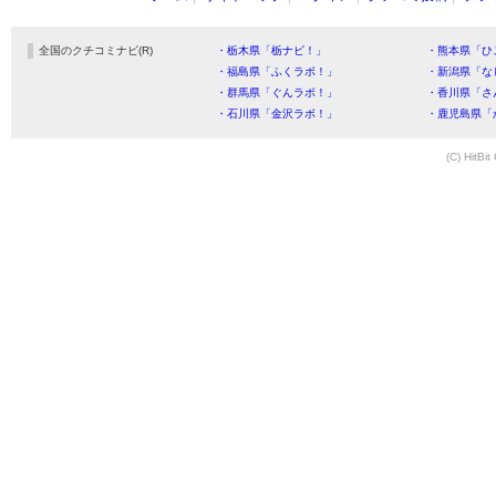
全国のクチコミナビ(R)
・栃木県「栃ナビ！」
・熊本県「ひ
・福島県「ふくラボ！」
・新潟県「な
・群馬県「ぐんラボ！」
・香川県「さ
・石川県「金沢ラボ！」
・鹿児島県「
(C) HitBit