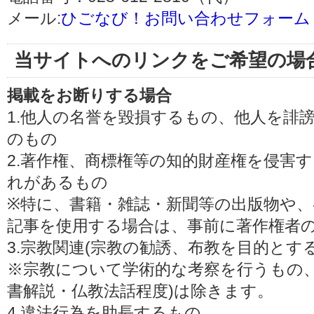
メール:
ひごなび！お問い合わせフォーム
当サイトへのリンクをご希望の場
掲載をお断りする場合
1.他人の名誉を毀損するもの、他人を誹
のもの
2.著作権、商標権等の知的財産権を侵害
れがあるもの
※特に、書籍・雑誌・新聞等の出版物や、
記事を使用する場合は、事前に著作権者
3.宗教関連(宗教の勧誘、布教を目的とす
※宗教について学術的な考察を行うもの、
書解説・仏教法話程度)は除きます。
4.違法行為を助長するもの