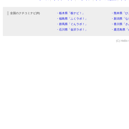
全国のクチコミナビ(R)
・栃木県「栃ナビ！」
・熊本県「ひ
・福島県「ふくラボ！」
・新潟県「な
・群馬県「ぐんラボ！」
・香川県「さ
・石川県「金沢ラボ！」
・鹿児島県「
(C) HitBit