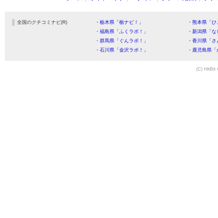
全国のクチコミナビ(R)
・栃木県「栃ナビ！」
・熊本県「ひ
・福島県「ふくラボ！」
・新潟県「な
・群馬県「ぐんラボ！」
・香川県「さ
・石川県「金沢ラボ！」
・鹿児島県「
(C) HitBit