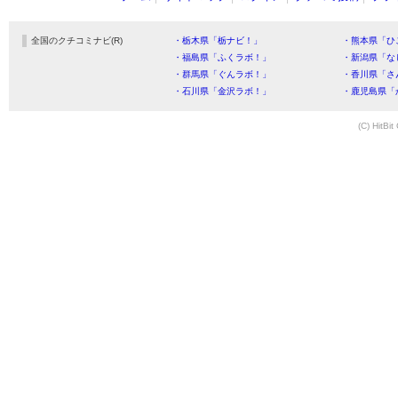
全国のクチコミナビ(R)
・栃木県「栃ナビ！」
・熊本県「ひ
・福島県「ふくラボ！」
・新潟県「な
・群馬県「ぐんラボ！」
・香川県「さ
・石川県「金沢ラボ！」
・鹿児島県「
(C) HitBit