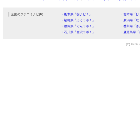
全国のクチコミナビ(R)
・栃木県「栃ナビ！」
・熊本県「ひ
・福島県「ふくラボ！」
・新潟県「な
・群馬県「ぐんラボ！」
・香川県「さ
・石川県「金沢ラボ！」
・鹿児島県「
(C) HitBit