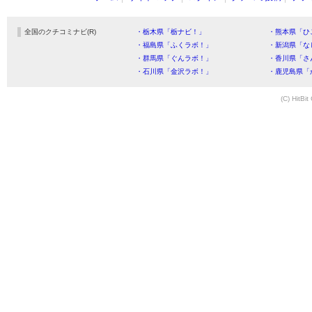
全国のクチコミナビ(R)
・栃木県「栃ナビ！」
・熊本県「ひ
・福島県「ふくラボ！」
・新潟県「な
・群馬県「ぐんラボ！」
・香川県「さ
・石川県「金沢ラボ！」
・鹿児島県「
(C) HitBit