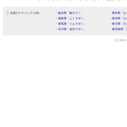
全国のクチコミナビ(R)
・栃木県「栃ナビ！」
・熊本県「ひ
・福島県「ふくラボ！」
・新潟県「な
・群馬県「ぐんラボ！」
・香川県「さ
・石川県「金沢ラボ！」
・鹿児島県「
(C) HitBit