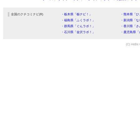
全国のクチコミナビ(R)
・栃木県「栃ナビ！」
・熊本県「ひ
・福島県「ふくラボ！」
・新潟県「な
・群馬県「ぐんラボ！」
・香川県「さ
・石川県「金沢ラボ！」
・鹿児島県「
(C) HitBit