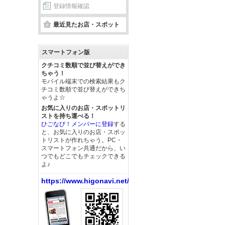
登録情報確認
最近見たお店・スポット
スマートフォン版
クチコミ数順で並び替えができ
ちゃう！
モバイル端末での検索結果もク
チコミ数順で並び替えができち
ゃうよ☆
お気に入りのお店・スポットリ
ストを持ち運べる！
ひごなび！メンバーに登録
する
と、お気に入りのお店・スポッ
トリストが作れちゃう。PC・
スマートフォン共通だから、い
つでもどこでもチェックできる
よ♪
https://www.higonavi.net/