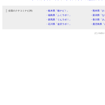
全国のクチコミナビ(R)
・栃木県「栃ナビ！」
・熊本県「ひ
・福島県「ふくラボ！」
・新潟県「な
・群馬県「ぐんラボ！」
・香川県「さ
・石川県「金沢ラボ！」
・鹿児島県「
(C) HitBit