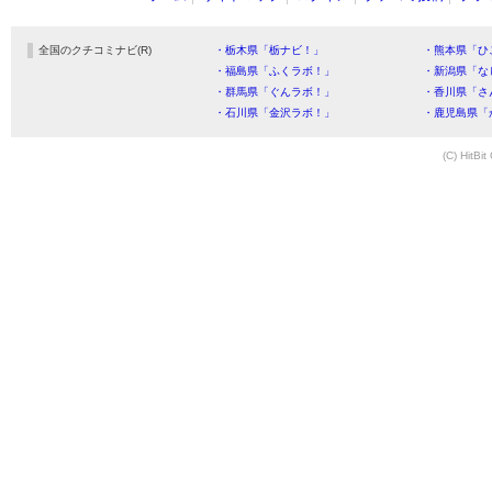
全国のクチコミナビ(R)
・栃木県「栃ナビ！」
・熊本県「ひ
・福島県「ふくラボ！」
・新潟県「な
・群馬県「ぐんラボ！」
・香川県「さ
・石川県「金沢ラボ！」
・鹿児島県「
(C) HitBit