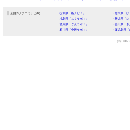
全国のクチコミナビ(R)
・栃木県「栃ナビ！」
・熊本県「ひ
・福島県「ふくラボ！」
・新潟県「な
・群馬県「ぐんラボ！」
・香川県「さ
・石川県「金沢ラボ！」
・鹿児島県「
(C) HitBit