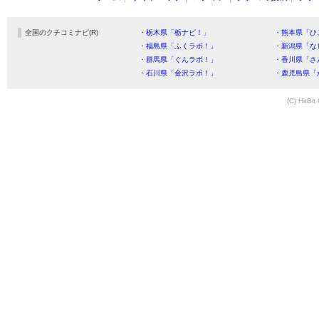
全国のクチコミナビ(R)
・栃木県「栃ナビ！」
・熊本県「ひ
・福島県「ふくラボ！」
・新潟県「な
・群馬県「ぐんラボ！」
・香川県「さ
・石川県「金沢ラボ！」
・鹿児島県「
(C) HitBit