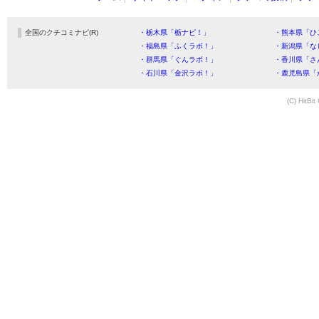
全国のクチコミナビ(R)
・栃木県「栃ナビ！」
・熊本県「ひ
・福島県「ふくラボ！」
・新潟県「な
・群馬県「ぐんラボ！」
・香川県「さ
・石川県「金沢ラボ！」
・鹿児島県「
(C) HitBit