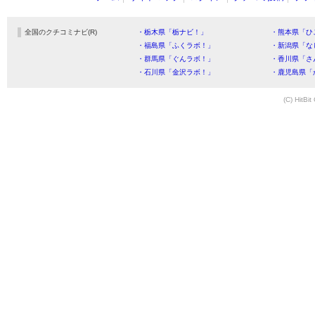
全国のクチコミナビ(R)
・栃木県「栃ナビ！」
・熊本県「ひ
・福島県「ふくラボ！」
・新潟県「な
・群馬県「ぐんラボ！」
・香川県「さ
・石川県「金沢ラボ！」
・鹿児島県「
(C) HitBit