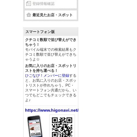
登録情報確認
最近見たお店・スポット
スマートフォン版
クチコミ数順で並び替えができ
ちゃう！
モバイル端末での検索結果もク
チコミ数順で並び替えができち
ゃうよ☆
お気に入りのお店・スポットリ
ストを持ち運べる！
ひごなび！メンバーに登録
する
と、お気に入りのお店・スポッ
トリストが作れちゃう。PC・
スマートフォン共通だから、い
つでもどこでもチェックできる
よ♪
https://www.higonavi.net/