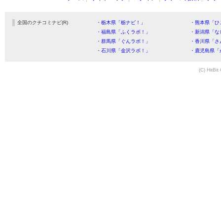
全国のクチコミナビ(R)
・栃木県「栃ナビ！」
・熊本県「ひ
・福島県「ふくラボ！」
・新潟県「な
・群馬県「ぐんラボ！」
・香川県「さ
・石川県「金沢ラボ！」
・鹿児島県「
(C) HitBit