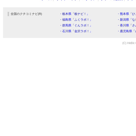
全国のクチコミナビ(R)
・栃木県「栃ナビ！」
・熊本県「ひ
・福島県「ふくラボ！」
・新潟県「な
・群馬県「ぐんラボ！」
・香川県「さ
・石川県「金沢ラボ！」
・鹿児島県「
(C) HitBit