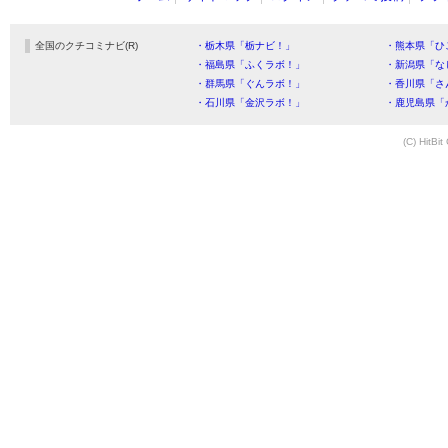
全国のクチコミナビ(R)
・栃木県「栃ナビ！」
・熊本県「ひ
・福島県「ふくラボ！」
・新潟県「な
・群馬県「ぐんラボ！」
・香川県「さ
・石川県「金沢ラボ！」
・鹿児島県「
(C) HitBit