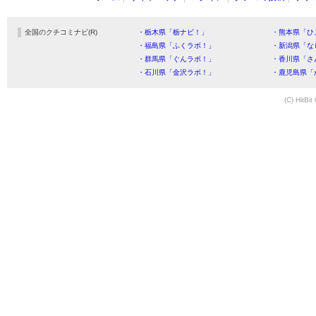
全国のクチコミナビ(R)
・栃木県「栃ナビ！」
・熊本県「ひ
・福島県「ふくラボ！」
・新潟県「な
・群馬県「ぐんラボ！」
・香川県「さ
・石川県「金沢ラボ！」
・鹿児島県「
(C) HitBit