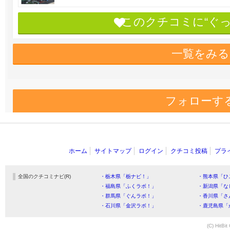
このクチコミに“ぐ
一覧をみる
フォローす
ホーム
サイトマップ
ログイン
クチコミ投稿
プラ
全国のクチコミナビ(R)
・栃木県「栃ナビ！」
・熊本県「ひ
・福島県「ふくラボ！」
・新潟県「な
・群馬県「ぐんラボ！」
・香川県「さ
・石川県「金沢ラボ！」
・鹿児島県「
(C) HitBit