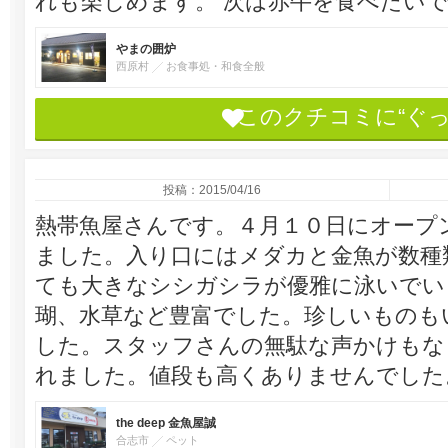
れも楽しめます。 次は赤牛を食べたい
やまの囲炉
西原村
お食事処・和食全般
このクチコミに“ぐ
投稿：2015/04/16
熱帯魚屋さんです。４月１０日にオープ
ました。入り口にはメダカと金魚が数種
ても大きなシシガシラが優雅に泳いでい
瑚、水草など豊富でした。珍しいものも
した。スタッフさんの無駄な声かけもな
れました。値段も高くありませんでした
the deep 金魚屋誠
合志市
ペット