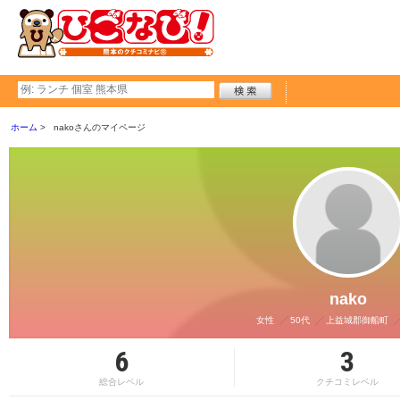
ホーム
nakoさんのマイページ
nako
女性
50代
上益城郡御船町
6
3
総合レベル
クチコミレベル