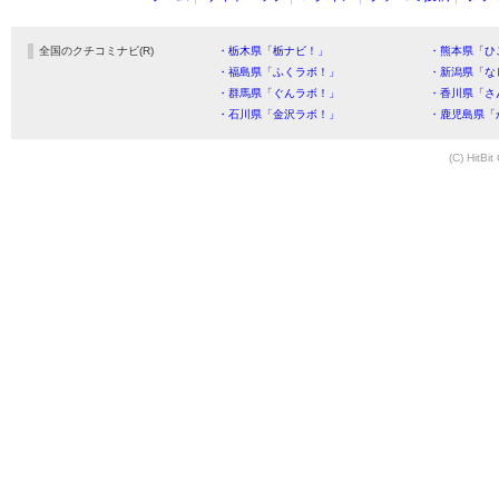
全国のクチコミナビ(R)
・栃木県「栃ナビ！」
・熊本県「ひ
・福島県「ふくラボ！」
・新潟県「な
・群馬県「ぐんラボ！」
・香川県「さ
・石川県「金沢ラボ！」
・鹿児島県「
(C) HitBit