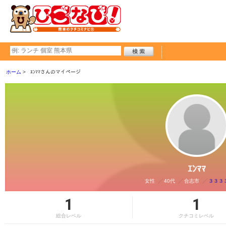
ホーム
ｴﾝﾏﾏさんのマイページ
ｴﾝﾏﾏ
女性
40代
合志市
３３３
1
1
総合レベル
クチコミレベル