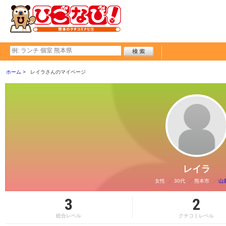
ホーム
レイラさんのマイページ
レイラ
女性
30代
熊本市
山
3
2
総合レベル
クチコミレベル