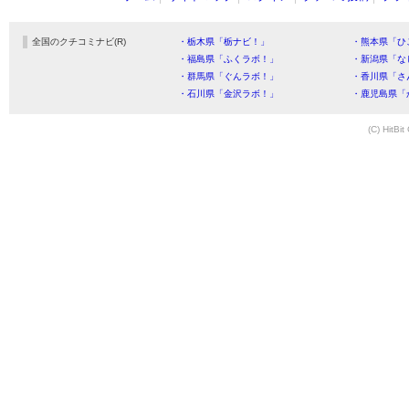
全国のクチコミナビ(R)
・栃木県「栃ナビ！」
・熊本県「ひ
・福島県「ふくラボ！」
・新潟県「な
・群馬県「ぐんラボ！」
・香川県「さ
・石川県「金沢ラボ！」
・鹿児島県「
(C) HitBit