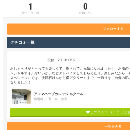
1
0
総クチコミ数
お気に入り
フォローする
クチコミ一覧
投稿：2010/09/07
おしゃべりがと～っても楽しくて、癒されて、元気になれました！ お肌の
ンシャルオイルがいいか、などアドバイスしてもらえたり、楽しみながら、
スペシャル』では、洗顔石けんから保湿クリームまで、一通りを、自分の肌
なりました！
アロマハーブカレッジ ルクール
菊陽町
習い事・教室
このクチコミに“ぐっ”と
一覧をみる