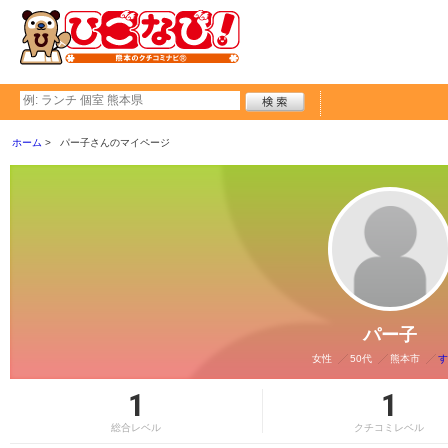
ホーム
パー子さんのマイページ
パー子
女性
50代
熊本市
す
1
1
総合レベル
クチコミレベル