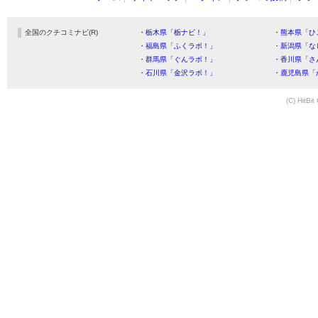
全国のクチコミナビ(R)
・栃木県「栃ナビ！」
・熊本県「ひ
・福島県「ふくラボ！」
・新潟県「な
・群馬県「ぐんラボ！」
・香川県「さ
・石川県「金沢ラボ！」
・鹿児島県「
(C) HitBit