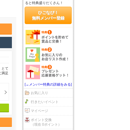
ると特典盛りだくさん！
ひごなび！
無料メンバー登録
、とて
に満足
[→メンバー特典の詳細をみる]
お気に入り
行きたいイベント
マイページ
ポイント交換
（現在 0ポイント）