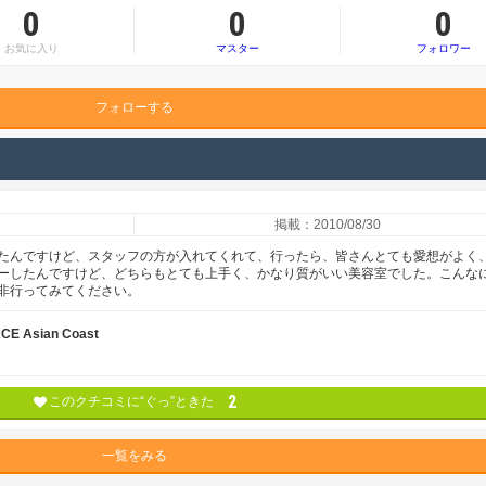
0
0
0
お気に入り
マスター
フォロワー
フォローする
掲載：2010/08/30
たんですけど、スタッフの方が入れてくれて、行ったら、皆さんとても愛想がよく
ーしたんですけど、どちらもとても上手く、かなり質がいい美容室でした。こんな
非行ってみてください。
E Asian Coast
2
このクチコミに“ぐっ”ときた
一覧をみる