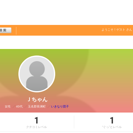
ようこそ！
ゲスト
さん
Ｊちゃん
女性
40代
玉名郡長洲町
いきなり団子
1
1
クチコミレベル
“ぐっ”とレベル