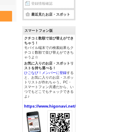
登録情報確認
最近見たお店・スポット
スマートフォン版
クチコミ数順で並び替えができ
ちゃう！
モバイル端末での検索結果もク
チコミ数順で並び替えができち
ゃうよ☆
お気に入りのお店・スポットリ
ストを持ち運べる！
ひごなび！メンバーに登録
する
と、お気に入りのお店・スポッ
トリストが作れちゃう。PC・
スマートフォン共通だから、い
つでもどこでもチェックできる
よ♪
https://www.higonavi.net/