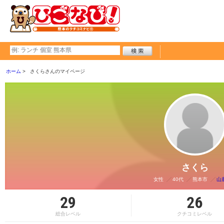
ホーム
さくらさんのマイページ
さくら
女性
40代
熊本市
山
29
26
総合レベル
クチコミレベル