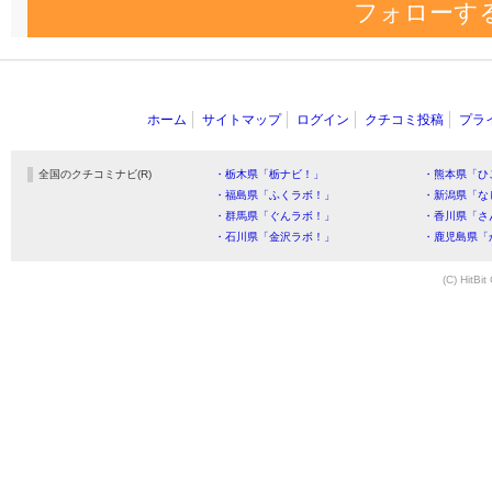
フォローす
ホーム
サイトマップ
ログイン
クチコミ投稿
プラ
全国のクチコミナビ(R)
・栃木県「栃ナビ！」
・熊本県「ひ
・福島県「ふくラボ！」
・新潟県「な
・群馬県「ぐんラボ！」
・香川県「さ
・石川県「金沢ラボ！」
・鹿児島県「
(C) HitBit