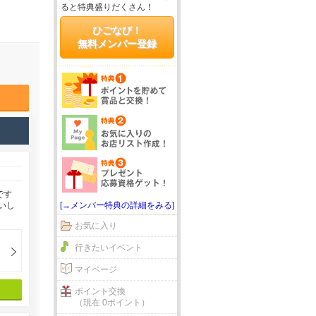
ると特典盛りだくさん！
ひごなび！
無料メンバー登録
です
[→メンバー特典の詳細をみる]
いし
お気に入り
行きたいイベント
マイページ
ポイント交換
（現在 0ポイント）