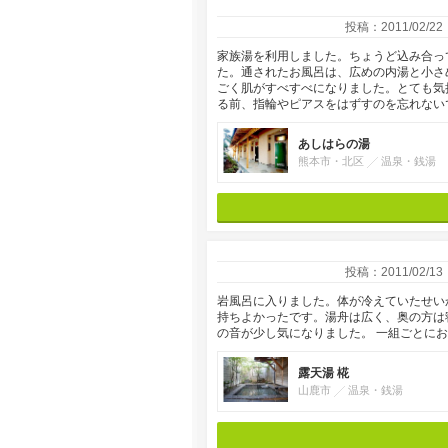
投稿：2011/02/22
家族湯を利用しました。ちょうど込み合っ
た。通されたお風呂は、広めの内湯と小さ
ごく肌がすべすべになりました。とても気
る前、指輪やピアスをはずすのを忘れない
あしはらの湯
熊本市・北区
温泉・銭湯
投稿：2011/02/13
岩風呂に入りました。体が冷えていたせい
持ちよかったです。湯舟は広く、奥の方は
の音が少し気になりました。 一組ごとに
露天湯 椛
山鹿市
温泉・銭湯