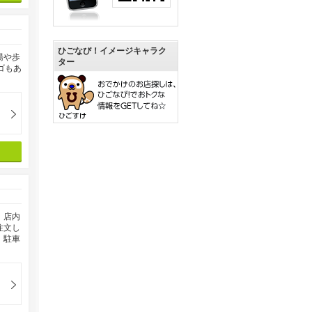
ひごなび！イメージキャラク
湯や歩
ター
ゴもあ
。店内
注文し
。駐車