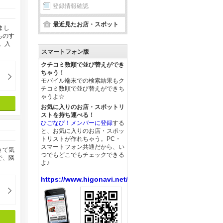
登録情報確認
最近見たお店・スポット
まし
ものす
。入
スマートフォン版
クチコミ数順で並び替えができ
ちゃう！
モバイル端末での検索結果もク
チコミ数順で並び替えができち
ゃうよ☆
お気に入りのお店・スポットリ
ストを持ち運べる！
ひごなび！メンバーに登録
する
と、お気に入りのお店・スポッ
トリストが作れちゃう。PC・
スマートフォン共通だから、い
きて気
つでもどこでもチェックできる
で、隣
よ♪
https://www.higonavi.net/