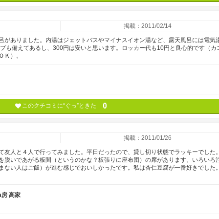
掲載：2011/02/14
呂がありました。内湯はジェットバスやマイナスイオン湯など、露天風呂には電気
プも備えてあるし、300円は安いと思います。ロッカー代も10円と良心的です（カ
ＯＫ）。
0
このクチコミに“ぐっ”ときた
掲載：2011/01/26
て友人と４人で行ってみました。平日だったので、貸し切り状態でラッキーでした
を脱いであがる板間（というのかな？板張りに座布団）の席があります。いろいろ
まない人はご飯）が進む感じでおいしかったです。私は杏仁豆腐が一番好きでした
a房 高家