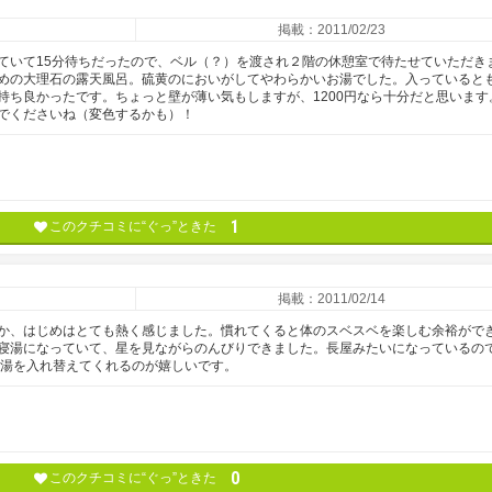
掲載：2011/02/23
ていて15分待ちだったので、ベル（？）を渡され２階の休憩室で待たせていただき
めの大理石の露天風呂。硫黄のにおいがしてやわらかいお湯でした。入っていると
持ち良かったです。ちょっと壁が薄い気もしますが、1200円なら十分だと思います
でくださいね（変色するかも）！
1
このクチコミに“ぐっ”ときた
掲載：2011/02/14
か、はじめはとても熱く感じました。慣れてくると体のスベスベを楽しむ余裕がで
寝湯になっていて、星を見ながらのんびりできました。長屋みたいになっているの
お湯を入れ替えてくれるのが嬉しいです。
0
このクチコミに“ぐっ”ときた