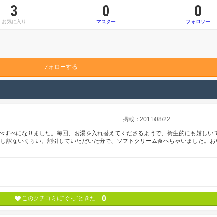
3
0
0
お気に入り
マスター
フォロワー
フォローする
掲載：2011/08/22
べすべになりました。毎回、お湯を入れ替えてくださるようで、衛生的にも嬉しい
て申し訳ないくらい。割引していただいた分で、ソフトクリーム食べちゃいました。お
0
このクチコミに“ぐっ”ときた