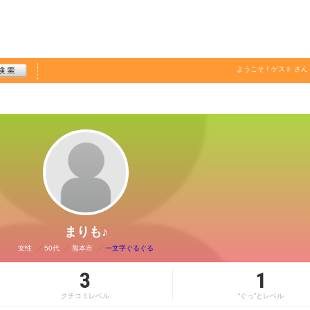
ようこそ！
ゲスト
さん
まりも♪
女性
50代
熊本市
一文字ぐるぐる
3
1
クチコミレベル
“ぐっ”とレベル