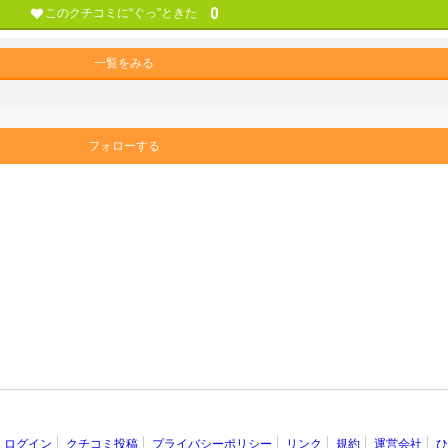
0
このクチコミに“ぐっ”ときた
一覧をみる
フォローする
ログイン
クチコミ投稿
プライバシーポリシー
リンク
規約
運営会社
ひ