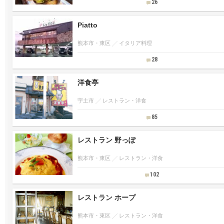
26
Piatto
熊本市・東区
イタリア料理
28
洋食亭
宇土市
レストラン・洋食
85
レストラン 野っぽ
熊本市・東区
レストラン・洋食
102
レストラン ホープ
熊本市・東区
レストラン・洋食