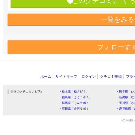
このクチコミに“ぐ
一覧をみる
フォローす
ホーム
サイトマップ
ログイン
クチコミ投稿
プラ
全国のクチコミナビ(R)
・栃木県「栃ナビ！」
・熊本県「ひ
・福島県「ふくラボ！」
・新潟県「な
・群馬県「ぐんラボ！」
・香川県「さ
・石川県「金沢ラボ！」
・鹿児島県「
(C) HitBit