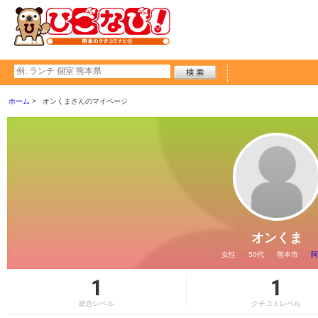
ホーム
オンくまさんのマイページ
オンくま
女性
50代
熊本市
阿
1
1
総合レベル
クチコミレベル