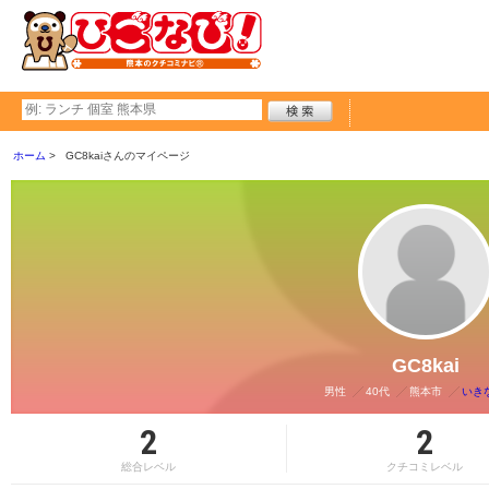
ホーム
GC8kaiさんのマイページ
GC8kai
男性
40代
熊本市
いき
2
2
総合レベル
クチコミレベル