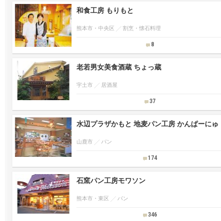
和食工房 もりもと
熊本市・中央区
割烹・懐石料理
8
老若男女美食酒蔵 ちょっ蔵
宇土市
居酒屋
37
水辺プラザかもと 地麦パン工房 かんぱーにゅ
山鹿市
パン
174
石窯パン工房モワソン
熊本市・東区
パン
346