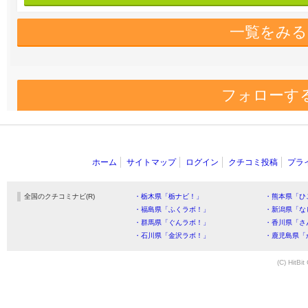
一覧をみる
フォローす
ホーム
サイトマップ
ログイン
クチコミ投稿
プラ
全国のクチコミナビ(R)
・栃木県「栃ナビ！」
・熊本県「ひ
・福島県「ふくラボ！」
・新潟県「な
・群馬県「ぐんラボ！」
・香川県「さ
・石川県「金沢ラボ！」
・鹿児島県「
(C) HitBit