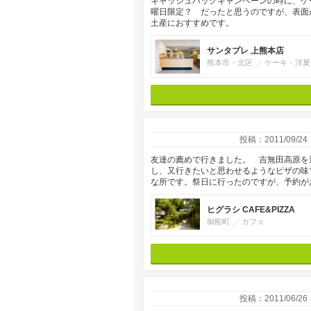
キャッシュバックキャンペーンの時に、ケ
曜日限定？ だったと思うのですが、表面
土産におすすめです。
サンタプレ 上熊本店
熊本市・北区
ケーキ・洋菓
投稿：2011/09/24
友達の薦めで行きました。 吉無田高原を
し、又行きたいと思わせるようなピザの味
な所です。祭日に行ったのですが、予約が
ヒグラシ CAFE&PIZZA
御船町
カフェ
投稿：2011/06/26