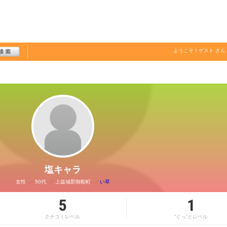
ようこそ！
ゲスト
さん
塩キャラ
女性
50代
上益城郡御船町
い草
5
1
クチコミレベル
“ぐっ”とレベル