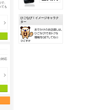
ので、
べても
ひごなび！イメージキャラク
ター
の対応