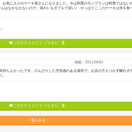
、お気に入りのケーキ屋さんになりました。今は和栗のモンブランは時期ではない
リームはなかなかないので、味わいもダブルで深い♪ やっぱりここのケーキは何を食
子
0
このクチコミに“ぐっ”ときた
掲載：2011/06/01
気持ちよかったです。のんびりした空気感のある場所で、お店の方もつかず離れず
た。
0
このクチコミに“ぐっ”ときた
一覧をみる