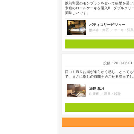
以前和栗のモンブランを食べて衝撃を受け
米粉のロールケーキを購入!! ダブルク
美味しいです。
パティスリービジュー
熊本市・南区
ケーキ・洋菓
投稿：2011/06/01
口コミ通りお湯が柔らかく感じ、とっても
で、まさに癒しの時間を過ごせる温泉でし
湯処 風月
山鹿市
温泉・銭湯