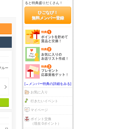
ると特典盛りだくさん！
ひごなび！
無料メンバー登録
フルー
[→メンバー特典の詳細をみる]
お気に入り
行きたいイベント
マイページ
ポイント交換
（現在 0ポイント）