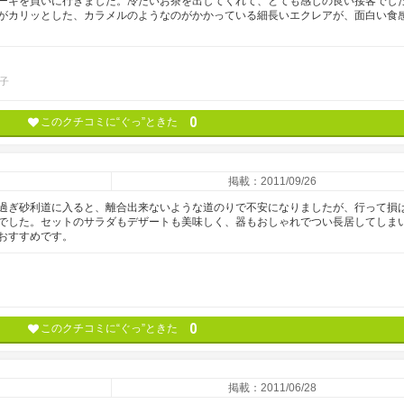
ーキを買いに行きました。冷たいお茶を出してくれて、とても感じの良い接客でし
がカリッとした、カラメルのようなのがかかっている細長いエクレアが、面白い食
子
0
このクチコミに“ぐっ”ときた
掲載：2011/09/26
過ぎ砂利道に入ると、離合出来ないような道のりで不安になりましたが、行って損
でした。セットのサラダもデザートも美味しく、器もおしゃれでつい長居してしま
おすすめです。
0
このクチコミに“ぐっ”ときた
掲載：2011/06/28