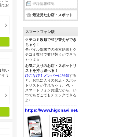
た。日
登録情報確認
感でお
最近見たお店・スポット
スマートフォン版
クチコミ数順で並び替えができ
ちゃう！
モバイル端末での検索結果もク
チコミ数順で並び替えができち
ゃうよ☆
お気に入りのお店・スポットリ
は無い
ストを持ち運べる！
いそう
ひごなび！メンバーに登録
する
と、お気に入りのお店・スポッ
トリストが作れちゃう。PC・
スマートフォン共通だから、い
つでもどこでもチェックできる
よ♪
https://www.higonavi.net/