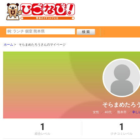
ホーム
そらまめたろうさんのマイページ
そらまめたろ
女性
40代
熊本市
辛し
1
1
総合レベル
クチコミレベル