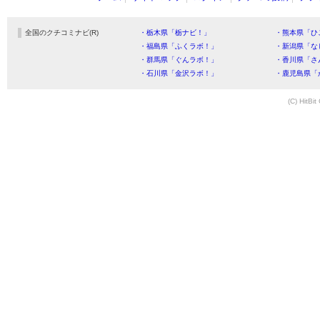
全国のクチコミナビ(R)
・栃木県「栃ナビ！」
・熊本県「ひ
・福島県「ふくラボ！」
・新潟県「な
・群馬県「ぐんラボ！」
・香川県「さ
・石川県「金沢ラボ！」
・鹿児島県「
(C) HitBit