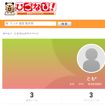
ホーム
とも*さんのマイページ
とも*
女性
40代
菊池郡菊陽町
3
3
総合レベル
クチコミレベル