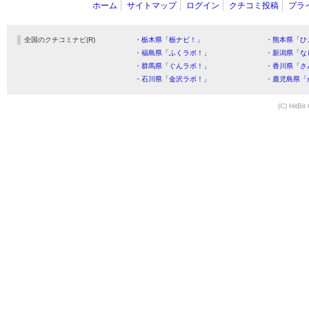
ホーム
サイトマップ
ログイン
クチコミ投稿
プラ
全国のクチコミナビ(R)
・栃木県「栃ナビ！」
・熊本県「ひ
・福島県「ふくラボ！」
・新潟県「な
・群馬県「ぐんラボ！」
・香川県「さ
・石川県「金沢ラボ！」
・鹿児島県「
(C) HitBit