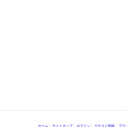
ホーム
サイトマップ
ログイン
クチコミ投稿
プラ