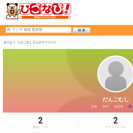
ホーム
だんごむしさんのマイページ
だんごむし
女性
50代
合志市
黒
2
2
総合レベル
クチコミレベル