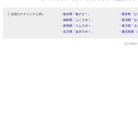
全国のクチコミナビ(R)
・栃木県「栃ナビ！」
・熊本県「ひ
・福島県「ふくラボ！」
・新潟県「な
・群馬県「ぐんラボ！」
・香川県「さ
・石川県「金沢ラボ！」
・鹿児島県「
(C) HitBit