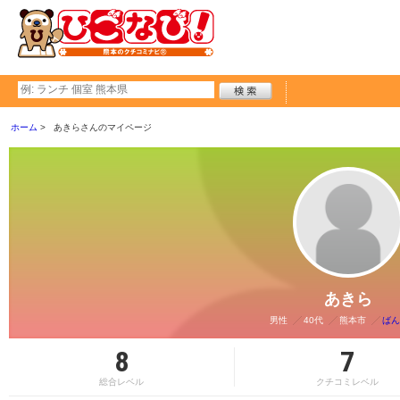
ホーム
あきらさんのマイページ
あきら
男性
40代
熊本市
ばん
8
7
総合レベル
クチコミレベル