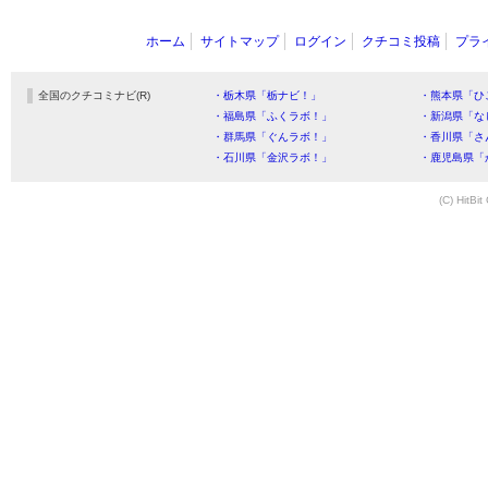
ホーム
サイトマップ
ログイン
クチコミ投稿
プラ
全国のクチコミナビ(R)
・栃木県「栃ナビ！」
・熊本県「ひ
・福島県「ふくラボ！」
・新潟県「な
・群馬県「ぐんラボ！」
・香川県「さ
・石川県「金沢ラボ！」
・鹿児島県「
(C) HitBit