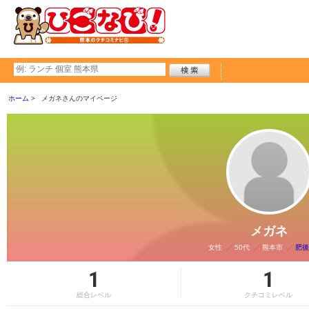
ホーム
メガネさんのマイページ
メガネ
女性
50代
熊本市
肥後
1
1
総合レベル
クチコミレベル