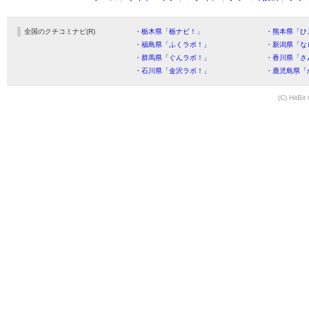
全国のクチコミナビ(R)
・栃木県「栃ナビ！」
・熊本県「ひ
・福島県「ふくラボ！」
・新潟県「な
・群馬県「ぐんラボ！」
・香川県「さ
・石川県「金沢ラボ！」
・鹿児島県「
(C) HitBit