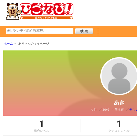
ホーム
あきさんのマイページ
あき
女性
40代
熊本市
辛し
1
1
総合レベル
クチコミレベル