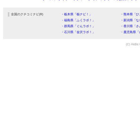
全国のクチコミナビ(R)
・栃木県「栃ナビ！」
・熊本県「ひ
・福島県「ふくラボ！」
・新潟県「な
・群馬県「ぐんラボ！」
・香川県「さ
・石川県「金沢ラボ！」
・鹿児島県「
(C) HitBit