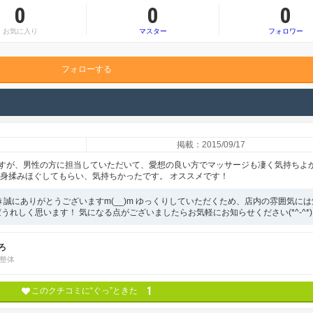
0
0
0
お気に入り
マスター
フォロワー
フォローする
掲載：2015/09/17
すが、男性の方に担当していただいて、愛想の良い方でマッサージも凄く気持ちよ
全身揉みほぐしてもらい、気持ちかったです。 オススメです！
き誠にありがとうございますm(__)m ゆっくりしていただくため、店内の雰囲気には
れしく思います！ 気になる点がございましたらお気軽にお知らせください(*^-^*)
ろ
整体
1
このクチコミに“ぐっ”ときた