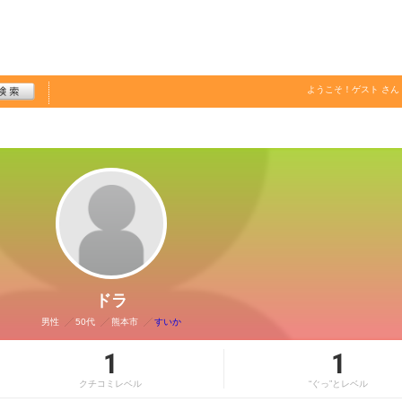
ようこそ！
ゲスト
さん
ドラ
男性
50代
熊本市
すいか
1
1
クチコミレベル
“ぐっ”とレベル