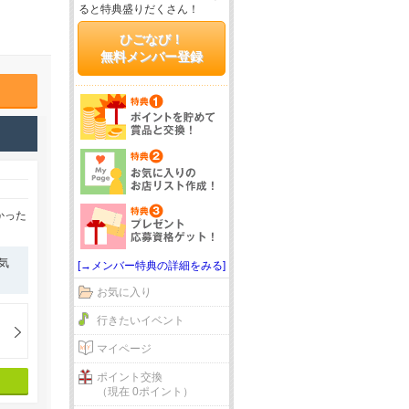
ると特典盛りだくさん！
ひごなび！
無料メンバー登録
かった
気
[→メンバー特典の詳細をみる]
お気に入り
行きたいイベント
マイページ
ポイント交換
（現在 0ポイント）