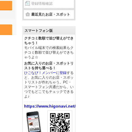
登録情報確認
最近見たお店・スポット
スマートフォン版
クチコミ数順で並び替えができ
ちゃう！
モバイル端末での検索結果もク
チコミ数順で並び替えができち
ゃうよ☆
お気に入りのお店・スポットリ
ストを持ち運べる！
ひごなび！メンバーに登録
する
と、お気に入りのお店・スポッ
トリストが作れちゃう。PC・
スマートフォン共通だから、い
つでもどこでもチェックできる
よ♪
https://www.higonavi.net/