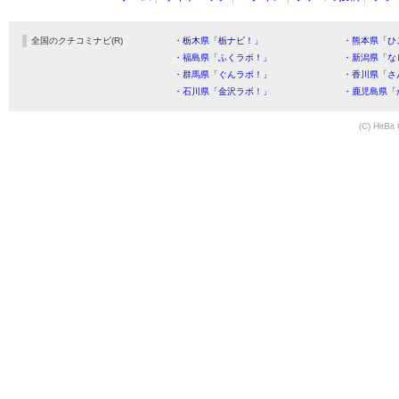
全国のクチコミナビ(R)
・栃木県「栃ナビ！」
・熊本県「ひ
・福島県「ふくラボ！」
・新潟県「な
・群馬県「ぐんラボ！」
・香川県「さ
・石川県「金沢ラボ！」
・鹿児島県「
(C) HitBit