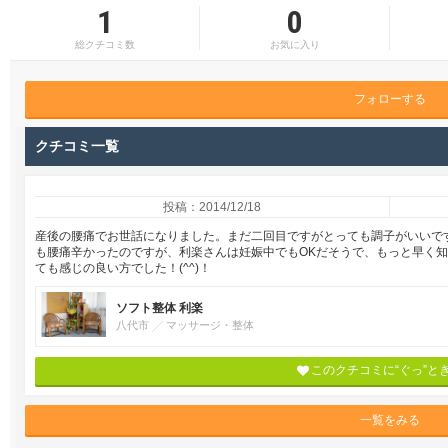
1
0
総クチコミ数
お気に入り
フォローする
クチコミ一覧
投稿：2014/12/18
産後の腰痛でお世話になりました。まだ二回目ですがとっても調子がいいです
も腰痛辛かったのですが、利楽さんは妊娠中でもOKだそうで、もっと早く
ても感じの良い方でした！(^^)！
ソフト整体 利楽
八代市
マッサージ・整体
このクチコミに“ぐっ”と
一覧をみる