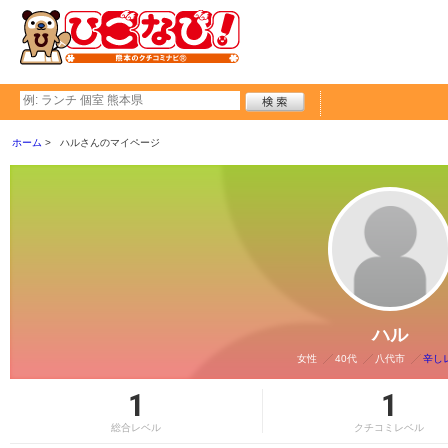
ホーム
ハルさんのマイページ
ハル
女性
40代
八代市
辛し
1
1
総合レベル
クチコミレベル