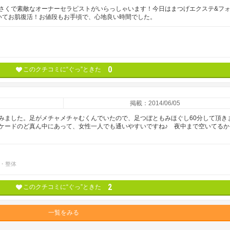
さくで素敵なオーナーセラピストがいらっしゃいます！今日はまつげエクステ&フ
いてお肌復活！お値段もお手頃で、心地良い時間でした。
0
このクチコミに“ぐっ”ときた
掲載：2014/06/05
みました。足がメチャメチャむくんでいたので、足つぼともみほぐし60分して頂き
ケードのど真ん中にあって、女性一人でも通いやすいですね♪ 夜中まで空いてるか
・整体
2
このクチコミに“ぐっ”ときた
一覧をみる