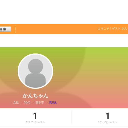
ようこそ！
ゲスト
さん
かんちゃん
女性
50代
熊本市
馬刺し
1
1
クチコミレベル
“ぐっ”とレベル