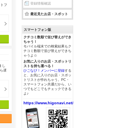
登録情報確認
ォトフ
最近見たお店・スポット
スマートフォン版
クチコミ数順で並び替えができ
ちゃう！
モバイル端末での検索結果もク
チコミ数順で並び替えができち
ゃうよ☆
お気に入りのお店・スポットリ
まし
ストを持ち運べる！
ら遅
ひごなび！メンバーに登録
する
と、お気に入りのお店・スポッ
トリストが作れちゃう。PC・
スマートフォン共通だから、い
つでもどこでもチェックできる
よ♪
https://www.higonavi.net/