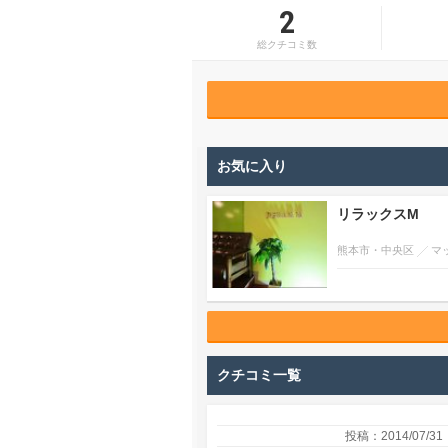
2
総クチコミ数
お気に入り
リラックスM
熊本市・中央区
マ
クチコミ一覧
投稿：2014/07/31