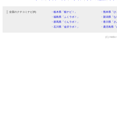
全国のクチコミナビ(R)
・栃木県「栃ナビ！」
・熊本県「ひ
・福島県「ふくラボ！」
・新潟県「な
・群馬県「ぐんラボ！」
・香川県「さ
・石川県「金沢ラボ！」
・鹿児島県「
(C) HitBit