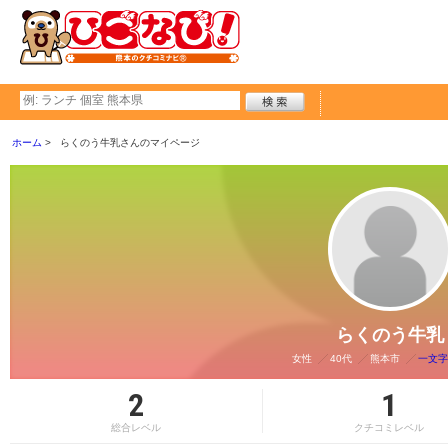
ホーム
らくのう牛乳さんのマイページ
らくのう牛乳
女性
40代
熊本市
一文字
2
1
総合レベル
クチコミレベル