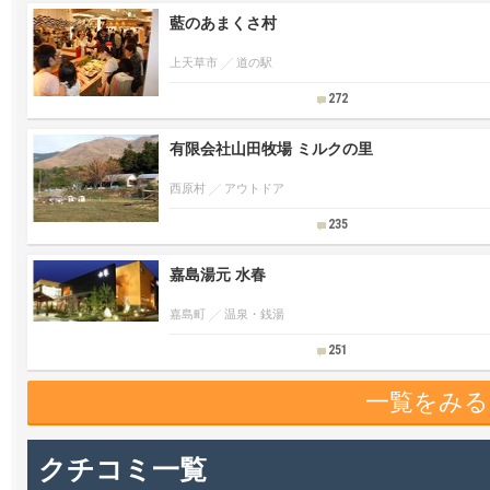
藍のあまくさ村
上天草市
道の駅
272
有限会社山田牧場 ミルクの里
西原村
アウトドア
235
嘉島湯元 水春
嘉島町
温泉・銭湯
251
一覧をみる
クチコミ一覧