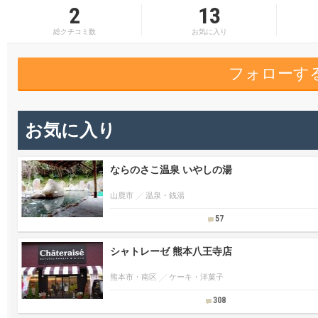
2
13
総クチコミ数
お気に入り
フォローす
お気に入り
ならのさこ温泉 いやしの湯
山鹿市
温泉・銭湯
57
シャトレーゼ 熊本八王寺店
熊本市・南区
ケーキ・洋菓子
308