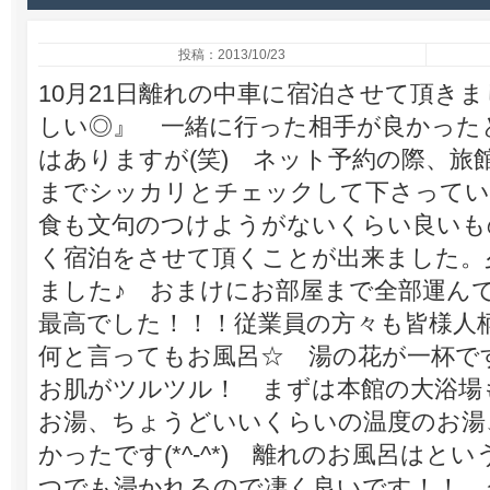
投稿：2013/10/23
10月21日離れの中車に宿泊させて頂き
しい◎』 一緒に行った相手が良かった
はありますが(笑) ネット予約の際、旅
までシッカリとチェックして下さってい
食も文句のつけようがないくらい良いも
く宿泊をさせて頂くことが出来ました。
ました♪ おまけにお部屋まで全部運
最高でした！！！従業員の方々も皆様人
何と言ってもお風呂☆ 湯の花が一杯で
お肌がツルツル！ まずは本館の大浴場
お湯、ちょうどいいくらいの温度のお湯
かったです(*^-^*) 離れのお風呂はと
つでも浸かれるので凄く良いです！！ 