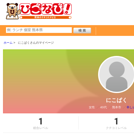
ホーム
にこぱくさんのマイページ
にこぱく
女性
40代
熊本市
辛し
1
1
総合レベル
クチコミレベル