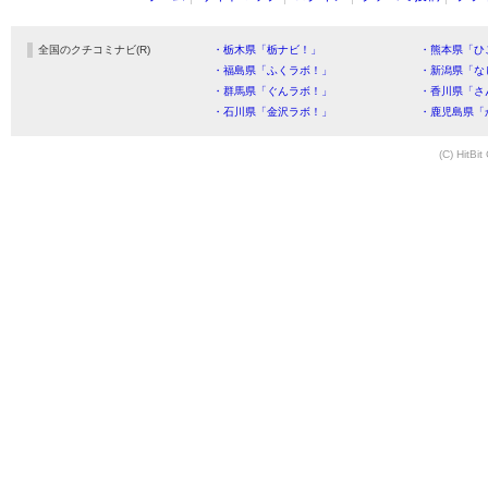
全国のクチコミナビ(R)
・栃木県「栃ナビ！」
・熊本県「ひ
・福島県「ふくラボ！」
・新潟県「な
・群馬県「ぐんラボ！」
・香川県「さ
・石川県「金沢ラボ！」
・鹿児島県「
(C) HitBit