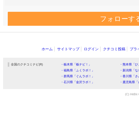
フォローす
ホーム
サイトマップ
ログイン
クチコミ投稿
プラ
全国のクチコミナビ(R)
・栃木県「栃ナビ！」
・熊本県「ひ
・福島県「ふくラボ！」
・新潟県「な
・群馬県「ぐんラボ！」
・香川県「さ
・石川県「金沢ラボ！」
・鹿児島県「
(C) HitBit