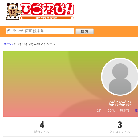
ホーム
ばぶばぶさんのマイページ
ばぶばぶ
女性
50代
熊本市
馬
4
3
総合レベル
クチコミレベル