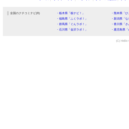
全国のクチコミナビ(R)
・栃木県「栃ナビ！」
・熊本県「ひ
・福島県「ふくラボ！」
・新潟県「な
・群馬県「ぐんラボ！」
・香川県「さ
・石川県「金沢ラボ！」
・鹿児島県「
(C) HitBit