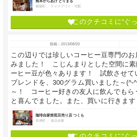
熊本からあげ とりまる
菊陽町
テイクアウト・宅配
このクチコミに“ぐ
投稿：2013/08/20
この辺りでは珍しいコーヒー豆専門のお
みました！ こじんまりとした空間に素
ーヒー豆が色々あります！ 試飲させて
ブレンドを、300グラム買いました～(^-
～！ コーヒー好きの友人に飲んでもら
と喜んでました。また、買いに行きます
珈琲自家焙煎豆売り店 つくも
長洲町
食品全般
このクチコミに“ぐ