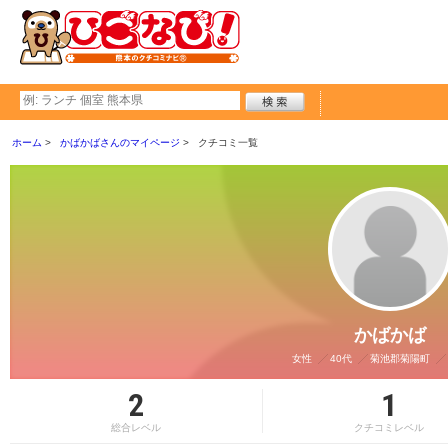
ホーム
かばかばさんのマイページ
クチコミ一覧
かばかば
女性
40代
菊池郡菊陽町
2
1
総合レベル
クチコミレベル