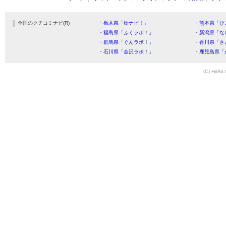
全国のクチコミナビ(R)
・栃木県「栃ナビ！」
・熊本県「ひ
・福島県「ふくラボ！」
・新潟県「な
・群馬県「ぐんラボ！」
・香川県「さ
・石川県「金沢ラボ！」
・鹿児島県「
(C) HitBit