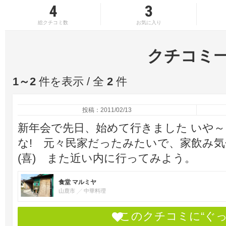
4
3
総クチコミ数
お気に入り
クチコミ
1～2
件を表示 / 全
2
件
投稿：2011/02/13
新年会で先日、始めて行きました いや
な! 元々民家だったみたいで、家飲み
(喜) また近い内に行ってみよう。
食堂 マルミヤ
山鹿市
中華料理
このクチコミに“ぐ