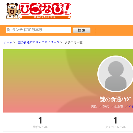
ホーム
謎の食通ｵﾔｼﾞさんのマイページ
クチコミ一覧
謎の食通ｵﾔｼﾞ
男性
50代
山鹿市
イ
1
1
総合レベル
クチコミレベル