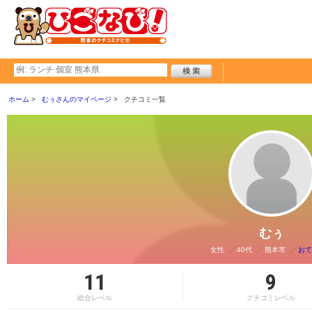
ホーム
むぅさんのマイページ
クチコミ一覧
むぅ
女性
40代
熊本市
おて
11
9
総合レベル
クチコミレベル