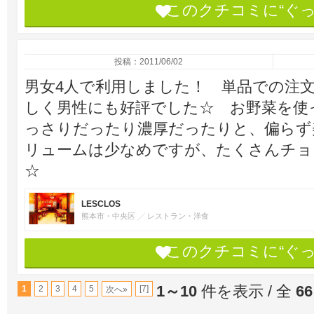
このクチコミに“ぐ
投稿：2011/06/02
男女4人で利用しました！ 単品での注
しく男性にも好評でした☆ お野菜を使
っさりだったり濃厚だったりと、偏らず
リュームは少なめですが、たくさんチョ
☆
LESCLOS
熊本市・中央区
レストラン・洋食
このクチコミに“ぐ
1～10
件を表示 / 全
66
1
2
3
4
5
[7]
次へ»