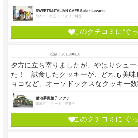
SWEETS&ITALIAN CAFE Sole・Levante
熊本市・南区
イタリア料理
このクチコミに“ぐ
投稿：2011/06/16
夕方に立ち寄りましたが、やはりシュー
た！ 試食したクッキーが、どれも美味
ョコなど、オーソドックスなクッキー数
菊池夢織菓子 ノグチ
菊池市
ケーキ・洋菓子
このクチコミに“ぐ