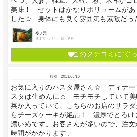
べつ、人参、椎茸、大根、葱、木耳がゴ
美味！ セットはかなりボリュームがあ
した☆ 身体にも良く雰囲気も素敵だっ
亭ノ元
熊本市・北区
郷土料理
このクチコミに“ぐ
投稿：2011/06/16
お気に入りのパスタ屋さん☆ ディナー
スタは生めんに☆ モチモチしていて美
菜が入っていて、こちらのお店のサラダ
らチーズケーキが絶品！ 濃厚でとろけ
濃いめです。お客さんが多いので、注文
時間がかかります。