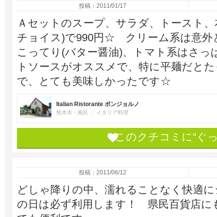
投稿：2011/01/17
Ａセットのスープ、サラダ、トースト、
チョイス)で990円☆ クリーム系は意
こってり(バター醤油)、トマト系はさ
トソースがオススメで、特に平麺だとた
で、とても美味しかったです☆
Italian Ristorante ボンジョルノ
熊本市・南区
イタリア料理
このクチコミに“ぐ
投稿：2011/06/12
どしゃ降りの中、濡れることなく快適に
の日は必ず利用します！ 県民百貨店に