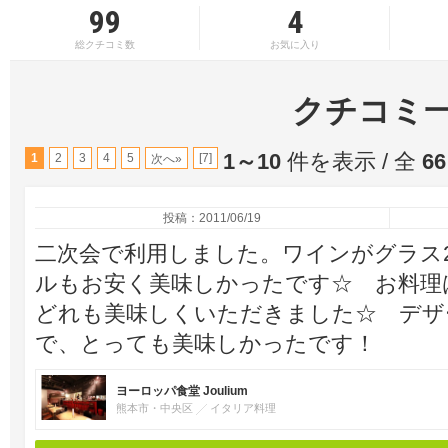
99
4
総クチコミ数
お気に入り
クチコミ
1～10
件を表示 / 全
66
1
2
3
4
5
[7]
次へ»
投稿：2011/06/19
二次会で利用しました。ワインがグラス2
ルもお安く美味しかったです☆ お料理
どれも美味しくいただきました☆ デザ
で、とっても美味しかったです！
ヨーロッパ食堂 Joulium
熊本市・中央区
イタリア料理