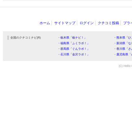
ホーム
サイトマップ
ログイン
クチコミ投稿
プラ
全国のクチコミナビ(R)
・栃木県「栃ナビ！」
・熊本県「ひ
・福島県「ふくラボ！」
・新潟県「な
・群馬県「ぐんラボ！」
・香川県「さ
・石川県「金沢ラボ！」
・鹿児島県「
(C) HitBit