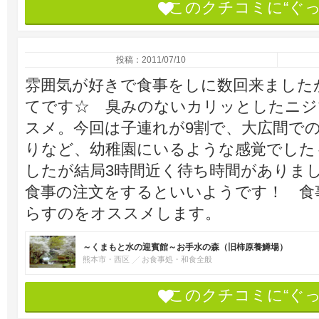
このクチコミに“ぐ
投稿：2011/07/10
雰囲気が好きで食事をしに数回来ました
てです☆ 臭みのないカリッとしたニジ
スメ。今回は子連れが9割で、大広間で
りなど、幼稚園にいるような感覚でした
したが結局3時間近く待ち時間がありま
食事の注文をするといいようです！ 食
らすのをオススメします。
～くまもと水の迎賓館～お手水の森（旧柿原養鱒場）
熊本市・西区
お食事処・和食全般
このクチコミに“ぐ