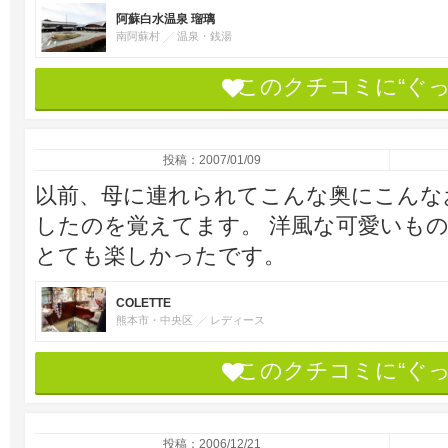
阿蘇白水温泉 瑠璃
南阿蘇村
温泉・銭湯
このクチコミに“ぐ
投稿：2007/01/09
以前、母に連れられてこんな奥にこんなお
したのを覚えてます。 洋風な可愛いも
とても楽しかったです。
COLETTE
熊本市・中央区
レディース
このクチコミに“ぐ
投稿：2006/12/21