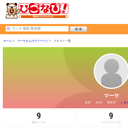
ホーム
マーサさんのマイページ
クチコミ一覧
マーサ
女性
40代
熊本市
いき
9
9
総合レベル
クチコミレベル