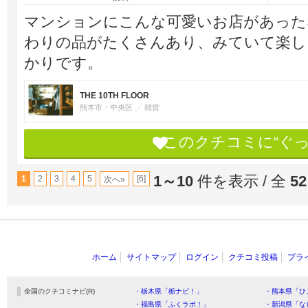
マンションにこんな可愛いお店があった
わりの品がたくさんあり、みていて楽し
かりです。
THE 10TH FLOOR
熊本市・中央区
雑貨
このクチコミに“ぐ
1～10
件を表示 / 全
52
1
2
3
4
5
[6]
次へ»
ホーム
サイトマップ
ログイン
クチコミ投稿
プラ
全国のクチコミナビ(R)
・栃木県「栃ナビ！」
・熊本県「ひ
・福島県「ふくラボ！」
・新潟県「な