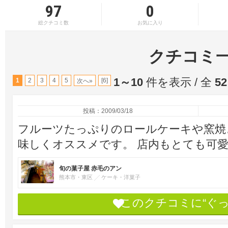
97
0
総クチコミ数
お気に入り
クチコミ
1～10
件を表示 / 全
52
1
2
3
4
5
[6]
次へ»
投稿：2009/03/18
フルーツたっぷりのロールケーキや窯焼
味しくオススメです。 店内もとても可愛
旬の菓子屋 赤毛のアン
熊本市・東区
ケーキ・洋菓子
このクチコミに“ぐ