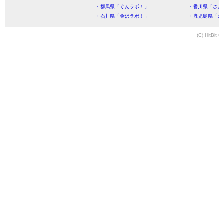
・群馬県「ぐんラボ！」
・香川県「さ
・石川県「金沢ラボ！」
・鹿児島県「
(C) HitBit