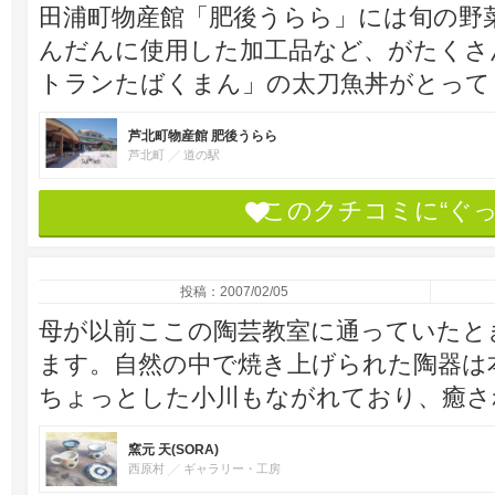
田浦町物産館「肥後うらら」には旬の野
んだんに使用した加工品など、がたくさ
トランたばくまん」の太刀魚丼がとって
芦北町物産館 肥後うらら
芦北町
道の駅
このクチコミに“ぐ
投稿：2007/02/05
母が以前ここの陶芸教室に通っていたと
ます。自然の中で焼き上げられた陶器は
ちょっとした小川もながれており、癒さ
窯元 天(SORA)
西原村
ギャラリー・工房