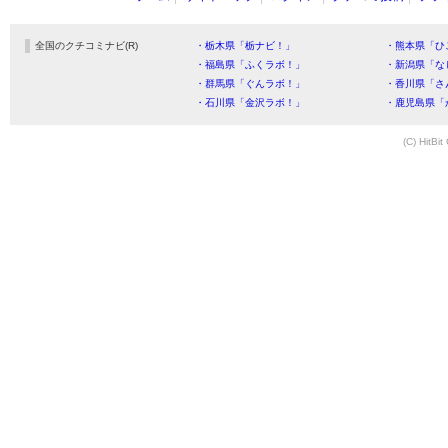
全国のクチコミナビ(R)
・栃木県「栃ナビ！」
・熊本県「ひ
・福島県「ふくラボ！」
・新潟県「な
・群馬県「ぐんラボ！」
・香川県「さ
・石川県「金沢ラボ！」
・鹿児島県「
(C) HitBit