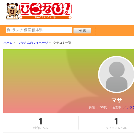
ホーム
マサさんのマイページ
クチコミ一覧
マサ
男性
50代
合志市
いき
1
1
総合レベル
クチコミレベル