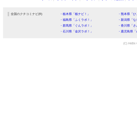
全国のクチコミナビ(R)
・栃木県「栃ナビ！」
・熊本県「ひ
・福島県「ふくラボ！」
・新潟県「な
・群馬県「ぐんラボ！」
・香川県「さ
・石川県「金沢ラボ！」
・鹿児島県「
(C) HitBit