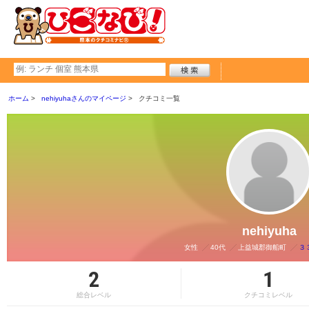
ホーム
nehiyuhaさんのマイページ
クチコミ一覧
nehiyuha
女性
40代
上益城郡御船町
３
2
1
総合レベル
クチコミレベル